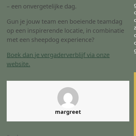
– een onvergetelijke dag.
Gun je jouw team een boeiende teamdag
op een inspirerende locatie, in combinatie
met een sheepdog experience?
Boek dan je vergaderverblijf via onze
website.
margreet