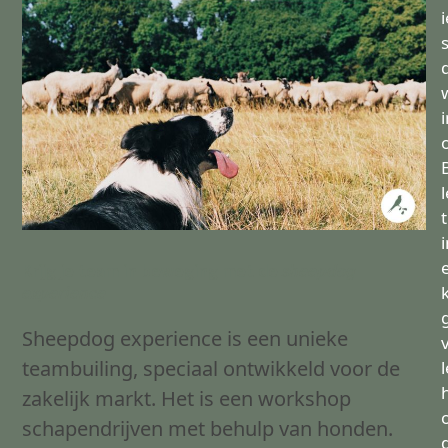
t
i
Krijg je team in beweging met de
sheepdog
experience
Sheepdog experience is een unieke
teambuiling, speciaal ontwikkeld voor de
zakelijk markt. Het is een workshop
schapendrijven met behulp van honden.