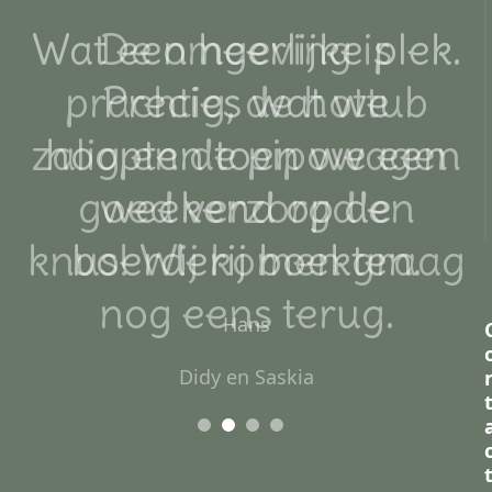
.
De omgeving is
prachtig, de hottub
n
zalig en de pipowagen
goed verzorgd en
knus! Wij komen graag
nog eens terug.
Didy en Saskia