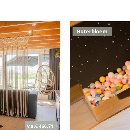
Boterbloem
v.a.€ 466,71