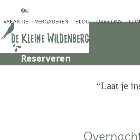
Skip
to
Facebook
Instagram
content
VAKANTIE
VERGADEREN
BLOG
OVER ONS
CON
Reserveren
“Laat je i
Overnacht