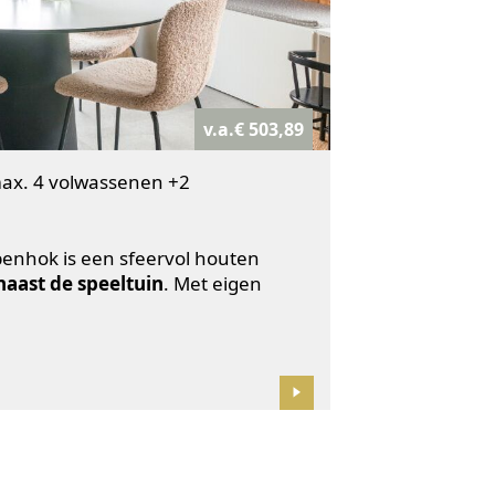
v.a.€ 503,89
ax. 4 volwassenen +2
penhok is een sfeervol houten
naast de speeltuin
. Met eigen