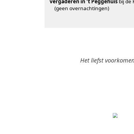
vergaderen in 't Peggehuis
bij de
(geen overnachtingen)
Het liefst voorkome