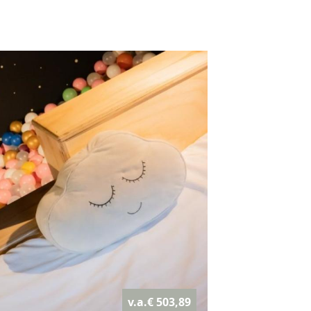
v.a.€ 503,89