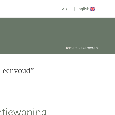
FAQ
| English
Home
»
Reserveren
ke eenvoud”
ntiewoning