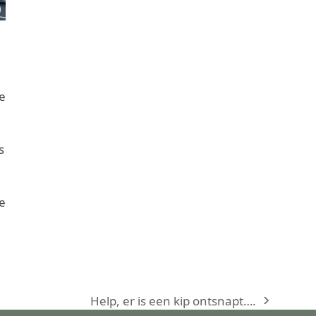
e
s
e
Help, er is een kip ontsnapt….
next