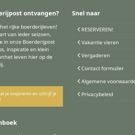
erijpost ontvangen?
Snel naar
et rijke boerderijleven!
RESERVEREN!
tart van ieder seizoen,
e in onze Boerderijpost
Vakantie vieren
ps, inspiratie en klein
Vergaderen
anhet leven hier op de
j.
Contact formulier
Algemene voorwaard
at je inspireren en schrijf je
Privacybeleid
!
nboek