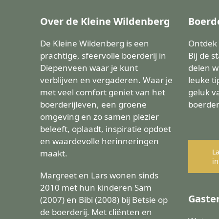
Over de Kleine Wildenberg
Boerd
De Kleine Wildenberg is een
Ontdek h
prachtige, sfeervolle boerderij in
Bij de s
Diepenveen waar je kunt
delen w
verblijven en vergaderen. Waar je
leuke ti
met veel comfort geniet van het
geluk v
boerderijleven, een groene
boerderi
omgeving en zo samen plezier
beleeft, oplaadt, inspiratie opdoet
en waardevolle herinneringen
La
maakt.
in
Margreet en Lars wonen sinds
2010 met hun kinderen Sam
Gaste
(2007) en Bibi (2008) bij Betsie op
de boerderij. Met cliënten en