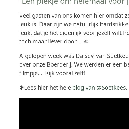
“Een plekje om helemaal voor j
Veel gasten van ons komen hier omdat z
leuk is. Daar zijn we natuurlijk hardstikke
leuk, dat je het eigenlijk voor jezelf wilt 
toch maar liever door…..☺︎
Afgelopen week was Daisey, van Soetkees,
over onze Boerderij. We werden er een bee
filmpje…. Kijk vooral zelf!
❥Lees hier het hele
blog van @Soetkees
.